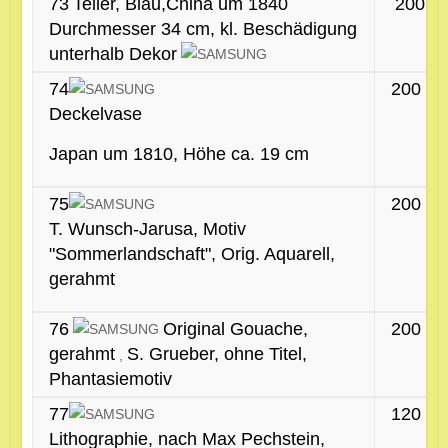
73
Teller, Blau,China um 1840
200 €
Durchmesser 34 cm, kl. Beschädigung
unterhalb Dekor
74
200 €
Deckelvase
Japan um 1810, Höhe ca. 19 cm
75
200 €
T. Wunsch-Jarusa, Motiv
"Sommerlandschaft", Orig. Aquarell,
gerahmt
76
Original Gouache,
200 €
gerahmt
S. Grueber, ohne Titel,
,
Phantasiemotiv
77
120 €
Lithographie, nach Max Pechstein,