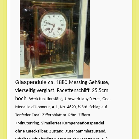
Glaspendule
ca. 1880.Messing Gehäuse,
vierseitig verglast, Facettenschliff, 25,5cm
hoch.
Werk funktionsfähig.
Uhrwerk Japy Frères, Gde.
Medaille d´Honneur, A.1, No. 4690, ½ Std. Schlag auf
Tonfeder,
Email Ziffernblatt m. Röm. Ziffern
+Minutenring.
Simuliertes Kompensationspendel
ohne Quecksilber.
Zustand: guter Sammlerzustand,