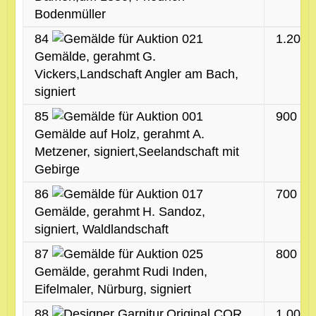
Bodenmüller
84
1.200 
Gemälde, gerahmt
G.
Vickers,Landschaft Angler am Bach,
signiert
85
900 €
Gemälde auf Holz, gerahmt
A.
Metzener, signiert,Seelandschaft mit
Gebirge
86
700 €
Gemälde, gerahmt
H. Sandoz,
signiert, Waldlandschaft
87
800 €
Gemälde, gerahmt
Rudi Inden,
Eifelmaler, Nürburg, signiert
88
Original COR
1.000 