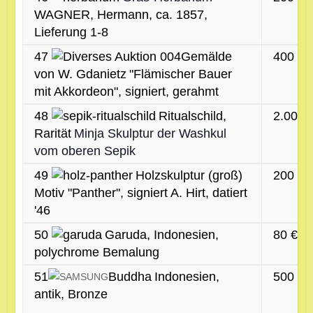
WAGNER, Hermann, ca. 1857,
Lieferung 1-8
47
Gemälde
400 €
von W. Gdanietz
"Flämischer Bauer
mit Akkordeon", signiert, gerahmt
48
Ritualschild,
2.000 
Rarität
Minja Skulptur der Washkul
vom oberen Sepik
49
Holzskulptur (groß)
200 €
Motiv "Panther", signiert A. Hirt, datiert
'46
50
Garuda, Indonesien,
80 €
polychrome Bemalung
51
Buddha
Indonesien,
500 €
antik, Bronze