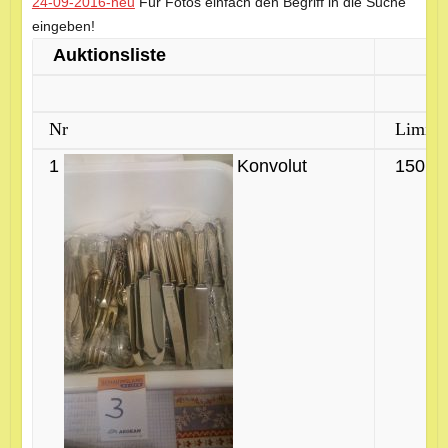
24-09-2016-neu
Für Fotos einfach den Begriff in die Suche
eingeben!
Auktionsliste
Nr
Limit 
1
Konvolut
150 €