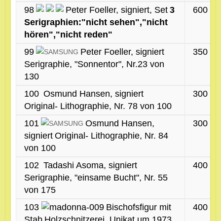
98
Peter Foeller, signiert, Set
3
600 €
Serigraphien:"nicht sehen","nicht
hören","nicht reden"
99
Peter Foeller, signiert
350 €
Serigraphie, "Sonnentor", Nr.23 von
130
100
Osmund Hansen, signiert
300 €
Original- Lithographie, Nr. 78 von 100
101
Osmund Hansen,
300 €
signiert
Original- Lithographie, Nr. 84
von 100
102
Tadashi Asoma, signiert
400 €
Serigraphie, "einsame Bucht", Nr. 55
von 175
103
Bischofsfigur mit
400 €
Stab
Holzschnitzerei, Unikat um 1973,