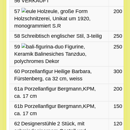
56 VERKAUFT
57
Holzeule, große Form
200 €
Holzschnitzerei, Unikat um 1920,
monogrammiert S.R
58
Schreibtisch englischer Stil, 3-teilig
250 €
59
Figurine,
250 €
Keramik
Balinesiches Tanzduo,
polychromes Dekor
60
Porzellanfigur
Heilige Barbara,
300 €
Fürstenberg, ca 32 cm, weiss
61a
Porzellanfigur
Bergmann,KPM,
200 €
ca. 17 cm
61b
Porzellanfigur
Bergmann,KPM,
150 €
ca. 17 cm
62
Designerstühle
2 Stück, mit
120 €