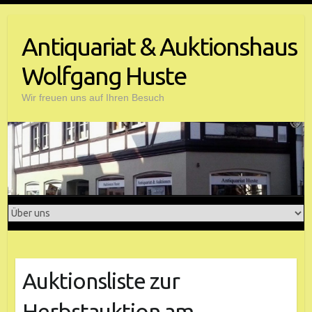
Antiquariat & Auktionshaus
Wolfgang Huste
Wir freuen uns auf Ihren Besuch
Auktionsliste zur
Herbstauktion am