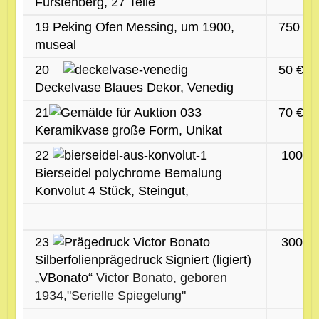
Fürstenberg, 27 Teile
19
Peking Ofen
Messing, um 1900,
750 €
museal
20
50 €
Deckelvase
Blaues Dekor, Venedig
21
70 €
Keramikvase
große Form, Unikat
22
100 €
Bierseidel
polychrome Bemalung
Konvolut 4 Stück, Steingut,
23
300 €
Silberfolienprägedruck
Signiert (ligiert)
„VBonato“
Victor Bonato, geboren
1934,"Serielle Spiegelung"