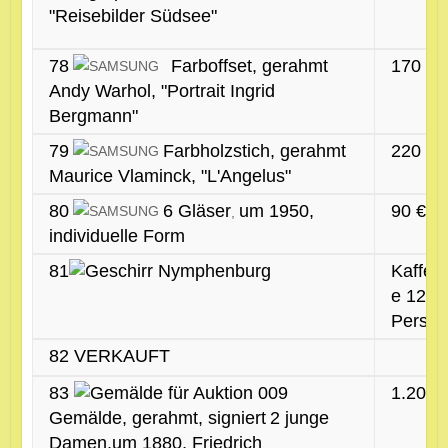
"Reisebilder Südsee"
78
Farboffset, gerahmt
170 €
Andy Warhol, "Portrait Ingrid
Bergmann"
79
Farbholzstich, gerahmt
220 €
Maurice Vlaminck, "L'Angelus"
80
6 Gläser
um 1950,
90 €
,
individuelle Form
81
Kaffee
e 12
Perso
82 VERKAUFT
83
1.200 
Gemälde, gerahmt, signiert
2 junge
Damen,um 1880, Friedrich