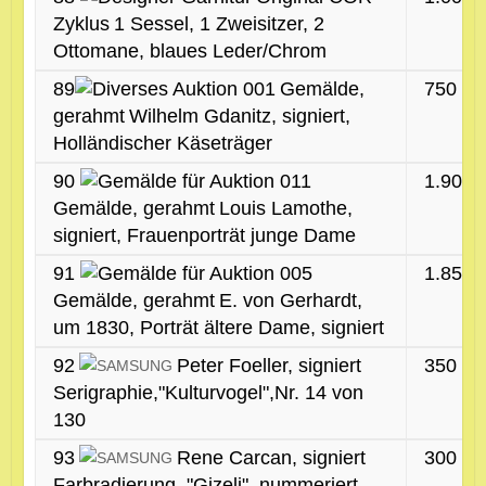
Zyklus
1 Sessel, 1 Zweisitzer, 2
Ottomane, blaues Leder/Chrom
89
Gemälde,
750 €
gerahmt
Wilhelm Gdanitz, signiert,
Holländischer Käseträger
90
1.900 
Gemälde, gerahmt
Louis Lamothe,
signiert, Frauenporträt junge Dame
91
1.850 
Gemälde, gerahmt
E. von Gerhardt,
um 1830, Porträt ältere Dame, signiert
92
Peter Foeller, signiert
350 €
Serigraphie,"Kulturvogel",Nr. 14 von
130
93
Rene Carcan, signiert
300 €
Farbradierung, "Gizeli", nummeriert