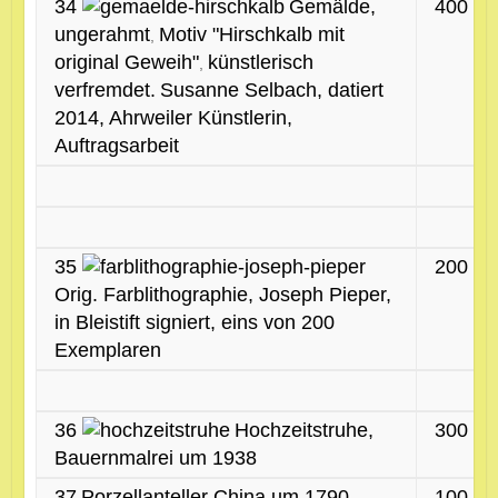
34
Gemälde,
400 €
ungerahmt
Motiv "Hirschkalb mit
,
original Geweih"
künstlerisch
,
verfremdet.
Susanne Selbach, datiert
2014, Ahrweiler Künstlerin,
Auftragsarbeit
35
200 €
Orig. Farblithographie, Joseph Pieper,
in Bleistift signiert, eins von 200
Exemplaren
36
Hochzeitstruhe,
300 €
Bauernmalrei um 1938
37
Porzellanteller China um 1790
100 €