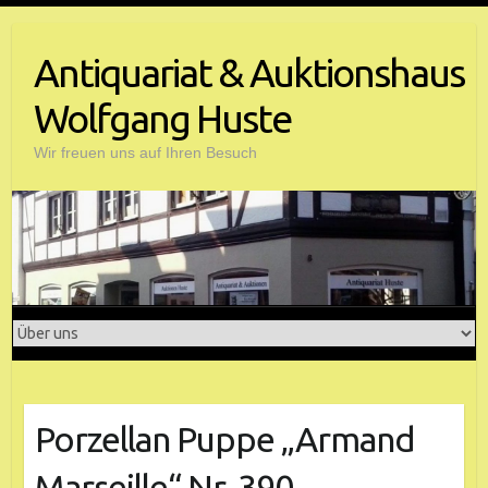
Antiquariat & Auktionshaus
Wolfgang Huste
Wir freuen uns auf Ihren Besuch
Porzellan Puppe „Armand
Marseille“ Nr. 390.